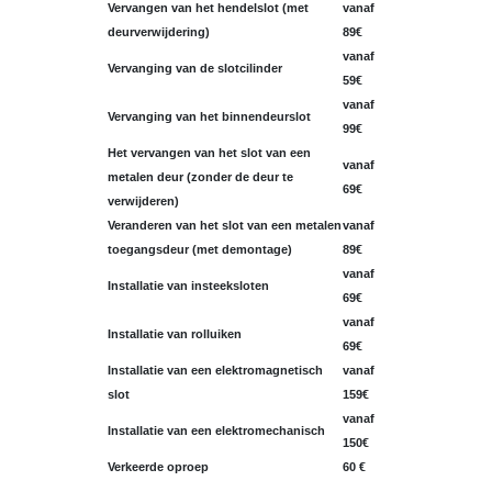
Vervangen van het hendelslot (met
vanaf
deurverwijdering)
89€
vanaf
Vervanging van de slotcilinder
59€
vanaf
Vervanging van het binnendeurslot
99€
Het vervangen van het slot van een
vanaf
metalen deur (zonder de deur te
69€
verwijderen)
Veranderen van het slot van een metalen
vanaf
toegangsdeur (met demontage)
89€
vanaf
Installatie van insteeksloten
69€
vanaf
Installatie van rolluiken
69€
Installatie van een elektromagnetisch
vanaf
slot
159€
vanaf
Installatie van een elektromechanisch
150€
Verkeerde oproep
60 €