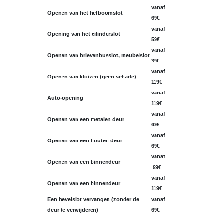
vanaf
Openen van het hefboomslot
69€
vanaf
Opening van het cilinderslot
59€
vanaf
Openen van brievenbusslot, meubelslot
39€
vanaf
Openen van kluizen (geen schade)
119€
vanaf
Auto-opening
119€
vanaf
Openen van een metalen deur
69€
vanaf
Openen van een houten deur
69€
vanaf
Openen van een binnendeur
99€
vanaf
Openen van een binnendeur
119€
Een hevelslot vervangen (zonder de
vanaf
deur te verwijderen)
69€