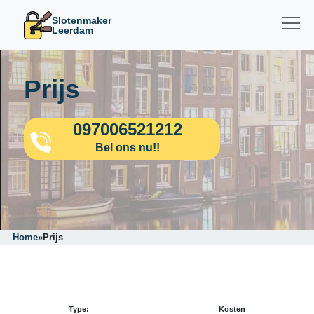
Slotenmaker
Leerdam
Prijs
097006521212
Bel ons nu!!
Home
»
Prijs
Type:
Kosten