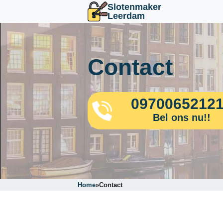
Slotenmaker
Leerdam
Contact
0970065212
Bel ons nu!!
Home
»
Contact